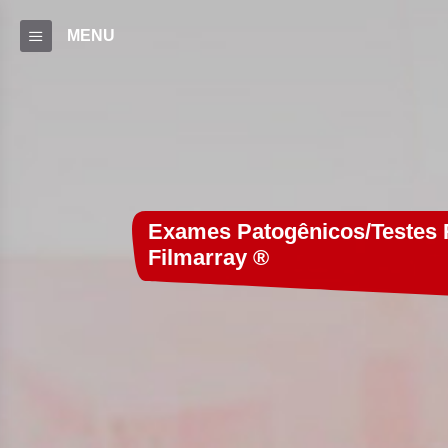
MENU
Exames Patogênicos/Testes 
Filmarray ®